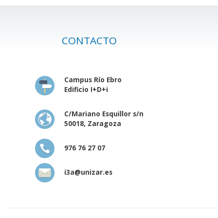
CONTACTO
Campus Río Ebro
Edificio I+D+i
C/Mariano Esquillor s/n
50018, Zaragoza
976 76 27 07
i3a@unizar.es