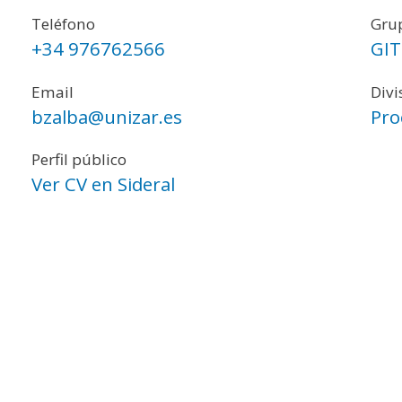
Teléfono
Grup
+34 976762566
GIT
Email
Divi
bzalba@unizar.es
Pro
Perfil público
Ver CV en Sideral