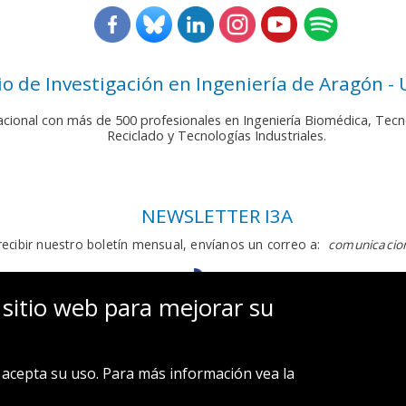
rio de Investigación en Ingeniería de Aragón -
nacional con más de 500 profesionales en Ingeniería Biomédica, Tecn
Reciclado y Tecnologías Industriales.
NEWSLETTER I3A
recibir nuestro boletín mensual, envíanos un correo a:
comunicacion
 sitio web para mejorar su
acepta su uso. Para más información vea la
Aviso legal y Política de privacidad