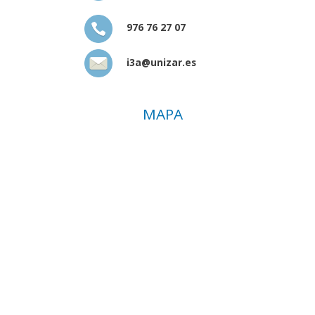
976 76 27 07
i3a@unizar.es
MAPA