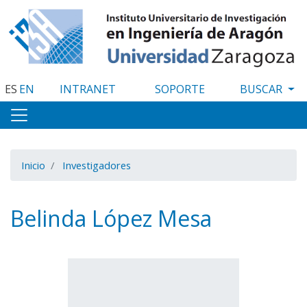
Pasar
al
contenido
principal
ES
EN
INTRANET
SOPORTE
Inicio
Investigadores
Belinda López Mesa