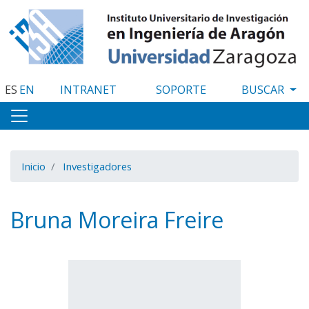
Pasar
al
contenido
principal
ES
EN
INTRANET
SOPORTE
Inicio
Investigadores
Bruna Moreira Freire