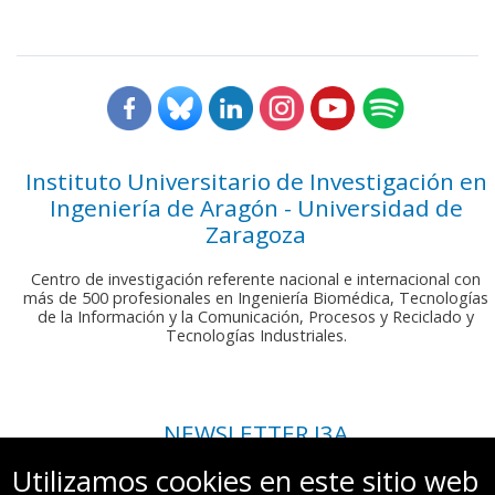
Instituto Universitario de Investigación en
Ingeniería de Aragón - Universidad de
Zaragoza
Centro de investigación referente nacional e internacional con
más de 500 profesionales en Ingeniería Biomédica, Tecnologías
de la Información y la Comunicación, Procesos y Reciclado y
Tecnologías Industriales.
NEWSLETTER I3A
Si deseas recibir nuestro boletín mensual, envíanos un correo a:
Utilizamos cookies en este sitio web
comunicacion.i3a@unizar.es