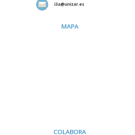
i3a@unizar.es
MAPA
COLABORA