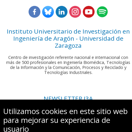
Instituto Universitario de Investigación en
Ingeniería de Aragón - Universidad de
Zaragoza
Centro de investigación referente nacional e internacional con
más de 500 profesionales en Ingeniería Biomédica, Tecnologías
de la Información y la Comunicación, Procesos y Reciclado y
Tecnologías Industriales.
NEWSLETTER I3A
Si deseas recibir nuestro boletín mensual, envíanos un correo a:
Utilizamos cookies en este sitio web
comunicacion.i3a@unizar.es
para mejorar su experiencia de
usuario