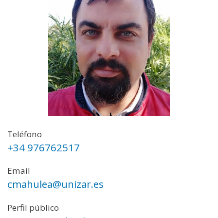
Teléfono
+34 976762517
Email
cmahulea@unizar.es
Perfil público