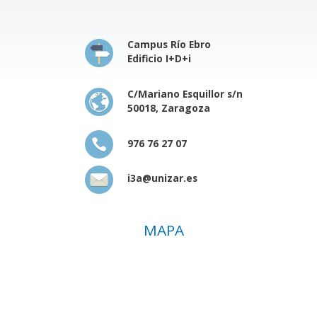
Campus Río Ebro
Edificio I+D+i
C/Mariano Esquillor s/n
50018, Zaragoza
976 76 27 07
i3a@unizar.es
MAPA