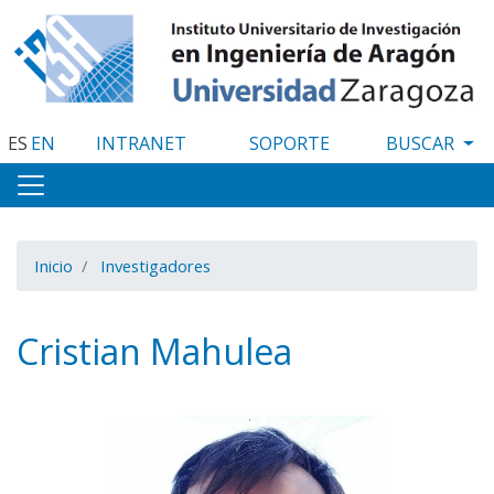
Pasar
al
contenido
principal
ES
EN
INTRANET
SOPORTE
Inicio
Investigadores
Cristian Mahulea