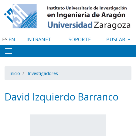
Pasar
al
contenido
principal
ES
EN
INTRANET
SOPORTE
Inicio
Investigadores
David Izquierdo Barranco