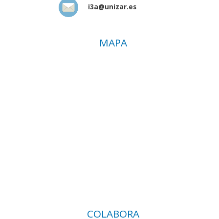
i3a@unizar.es
MAPA
COLABORA