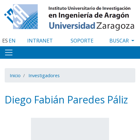
Pasar
al
contenido
principal
ES
EN
INTRANET
SOPORTE
Inicio
Investigadores
Diego Fabián Paredes Páliz