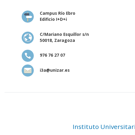
Campus Río Ebro
Edificio I+D+i
C/Mariano Esquillor s/n
50018, Zaragoza
976 76 27 07
i3a@unizar.es
Instituto Universita