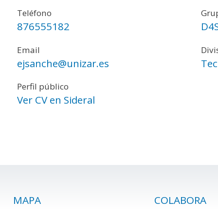
Teléfono
Grup
876555182
D4
Email
Divi
ejsanche@unizar.es
Tec
Perfil público
Ver CV en Sideral
MAPA
COLABORA