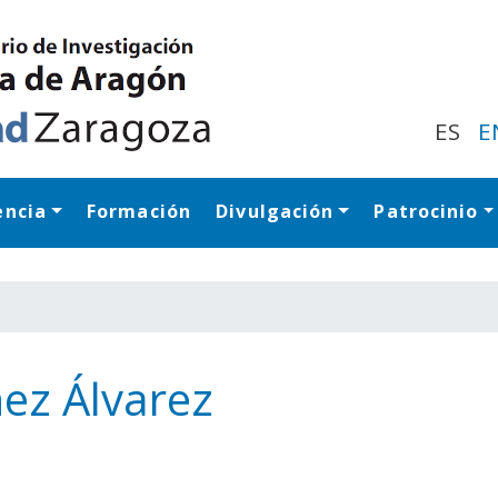
Pasar
al
contenido
principal
ES
E
encia
Formación
Divulgación
Patrocinio
Navegación princip
ez Álvarez