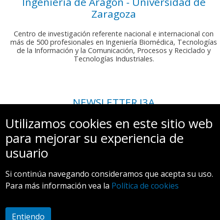
Ingeniería de Aragón - Universidad de
Zaragoza
Centro de investigación referente nacional e internacional con
más de 500 profesionales en Ingeniería Biomédica, Tecnologías
de la Información y la Comunicación, Procesos y Reciclado y
Tecnologías Industriales.
NEWSLETTER I3A
Si deseas recibir nuestro boletín mensual, envíanos un correo a:
Utilizamos cookies en este sitio web
comunicacion.i3a@unizar.es
para mejorar su experiencia de
usuario
Si continúa navegando consideramos que acepta su uso.
Para más información vea la
Política de cookies
Aviso legal y Política de privacidad
Entiendo