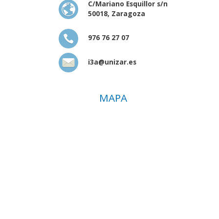
C/Mariano Esquillor s/n
50018, Zaragoza
976 76 27 07
i3a@unizar.es
MAPA