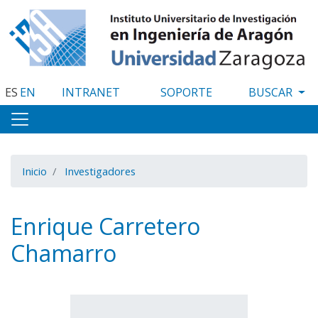
Pasar
al
contenido
principal
ES
EN
INTRANET
SOPORTE
Inicio
Investigadores
Enrique Carretero
Chamarro