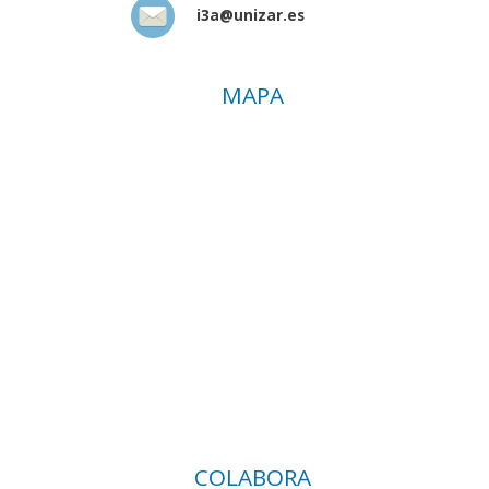
i3a@unizar.es
MAPA
COLABORA