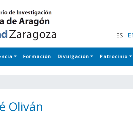
Pasar
al
contenido
principal
ES
E
encia
Formación
Divulgación
Patrocinio
Navegación princip
sé Oliván