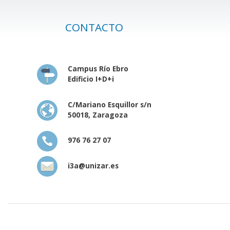
CONTACTO
Campus Río Ebro
Edificio I+D+i
C/Mariano Esquillor s/n
50018, Zaragoza
976 76 27 07
i3a@unizar.es