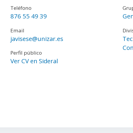
Teléfono
Grup
876 55 49 39
Gen
Email
Divi
javisese@unizar.es
Tec
Com
Perfil público
Ver CV en Sideral