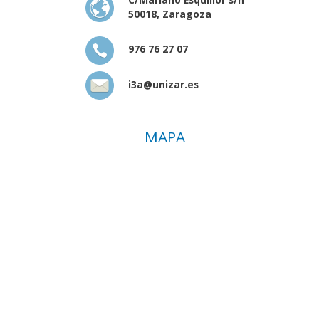
50018, Zaragoza
976 76 27 07
i3a@unizar.es
MAPA