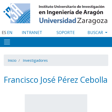
Pasar
al
contenido
principal
ES
EN
INTRANET
SOPORTE
Inicio
Investigadores
Francisco José Pérez Cebolla