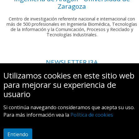
Zaragoza
Centro de investigación referente nacional e internacional con
más de 500 profesionales en Ingeniería Biomédica, Tecnologías
de la Información y la Comunicación, Procesos y Reciclado y
Tecnologías Industriales.
NEWSLETTER I3A
Si deseas recibir nuestro boletín mensual, envíanos un correo a:
Utilizamos cookies en este sitio web
comunicacion.i3a@unizar.es
para mejorar su experiencia de
usuario
Si continúa navegando consideramos que acepta su uso.
Para más información vea la
Política de cookies
Aviso legal y Política de privacidad
Entiendo