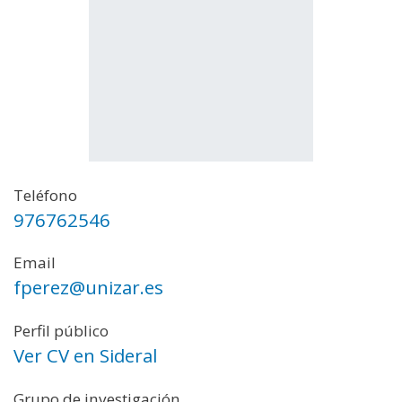
Teléfono
976762546
Email
fperez@unizar.es
Perfil público
Ver CV en Sideral
Grupo de investigación