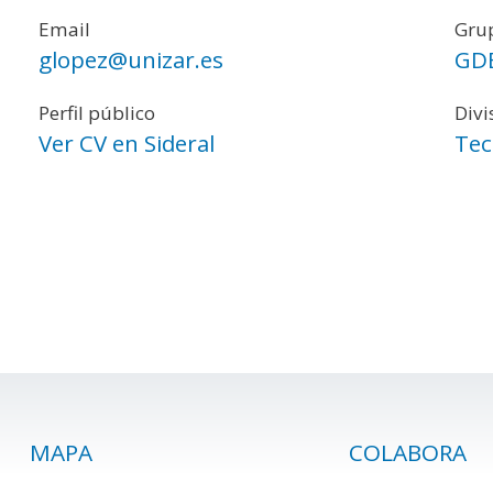
Email
Grup
glopez@unizar.es
GD
Perfil público
Divi
Ver CV en Sideral
Tec
MAPA
COLABORA