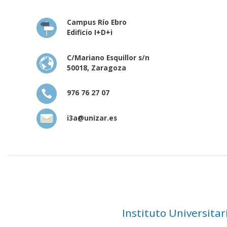
Campus Río Ebro
Edificio I+D+i
C/Mariano Esquillor s/n
50018, Zaragoza
976 76 27 07
i3a@unizar.es
Instituto Universita