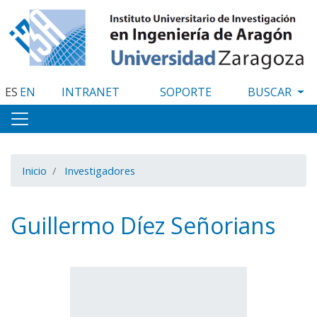
Pasar
al
contenido
principal
ES
EN
INTRANET
SOPORTE
Inicio
Investigadores
Guillermo Díez Señorians