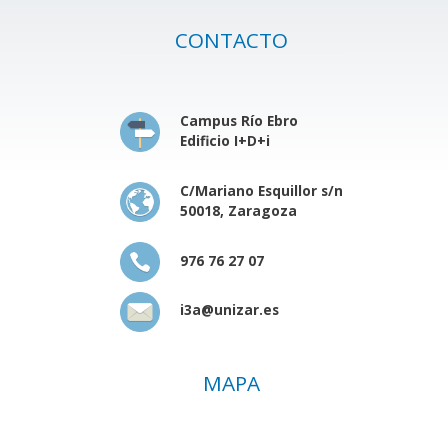
CONTACTO
Campus Río Ebro
Edificio I+D+i
C/Mariano Esquillor s/n
50018, Zaragoza
976 76 27 07
i3a@unizar.es
MAPA