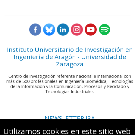
Instituto Universitario de Investigación en
Ingeniería de Aragón - Universidad de
Zaragoza
Centro de investigación referente nacional e internacional con
más de 500 profesionales en Ingeniería Biomédica, Tecnologías
de la Información y la Comunicación, Procesos y Reciclado y
Tecnologías Industriales.
NEWSLETTER I3A
Si deseas recibir nuestro boletín mensual, envíanos un correo a:
Utilizamos cookies en este sitio web
comunicacion.i3a@unizar.es