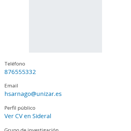
Teléfono
876555332
Email
hsarnago@unizar.es
Perfil público
Ver CV en Sideral
Grupo de investigación