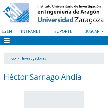
Pasar
al
contenido
principal
ES
EN
INTRANET
SOPORTE
Inicio
Investigadores
Héctor Sarnago Andía