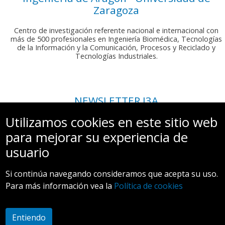
Zaragoza
Centro de investigación referente nacional e internacional con
más de 500 profesionales en Ingeniería Biomédica, Tecnologías
de la Información y la Comunicación, Procesos y Reciclado y
Tecnologías Industriales.
NEWSLETTER I3A
Si deseas recibir nuestro boletín mensual, envíanos un correo a:
Utilizamos cookies en este sitio web
comunicacion.i3a@unizar.es
para mejorar su experiencia de
usuario
Si continúa navegando consideramos que acepta su uso.
Para más información vea la
Política de cookies
Aviso legal y Política de privacidad
Entiendo