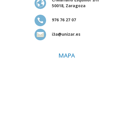
50018, Zaragoza
976 76 27 07
i3a@unizar.es
MAPA