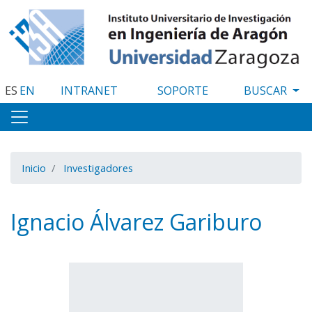
Pasar
al
contenido
principal
ES
EN
INTRANET
SOPORTE
Inicio
Investigadores
Ignacio Álvarez Gariburo