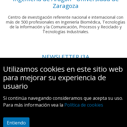
Zaragoza
Centro de investigación referente nacional e internacional con
más de 500 profesionales en Ingeniería Biomédica, Tecnologías
de la Información y la Comunicación, Procesos y Reciclado y
Tecnologías Industriales.
NEWSLETTER I3A
Si deseas recibir nuestro boletín mensual, envíanos un correo a:
Utilizamos cookies en este sitio web
comunicacion.i3a@unizar.es
para mejorar su experiencia de
usuario
Si continúa navegando consideramos que acepta su uso.
Para más información vea la
Política de cookies
Aviso legal y Política de privacidad
Entiendo