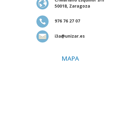
50018, Zaragoza
976 76 27 07
i3a@unizar.es
MAPA