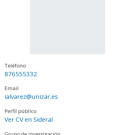
Teléfono
876555332
Email
ialvarez@unizar.es
Perfil público
Ver CV en Sideral
Grupo de investigación