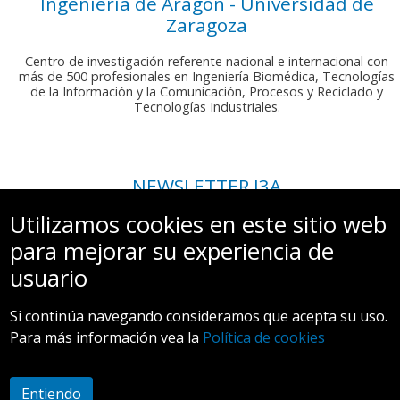
Ingeniería de Aragón - Universidad de
Zaragoza
Centro de investigación referente nacional e internacional con
más de 500 profesionales en Ingeniería Biomédica, Tecnologías
de la Información y la Comunicación, Procesos y Reciclado y
Tecnologías Industriales.
NEWSLETTER I3A
Si deseas recibir nuestro boletín mensual, envíanos un correo a:
Utilizamos cookies en este sitio web
comunicacion.i3a@unizar.es
para mejorar su experiencia de
usuario
Si continúa navegando consideramos que acepta su uso.
Para más información vea la
Política de cookies
Aviso legal y Política de privacidad
Entiendo