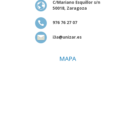
C/Mariano Esquillor s/n
50018, Zaragoza
976 76 27 07
i3a@unizar.es
MAPA