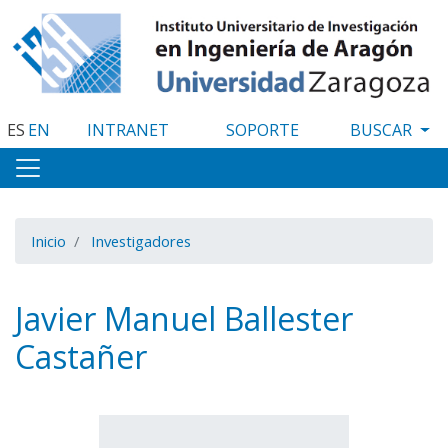
Pasar
al
contenido
principal
ES
EN
INTRANET
SOPORTE
Inicio
Investigadores
Javier Manuel Ballester
Castañer