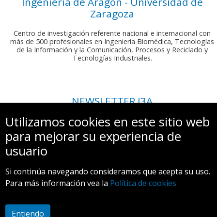
Ingeniería de Aragón - Universidad de
Zaragoza
Centro de investigación referente nacional e internacional con
más de 500 profesionales en Ingeniería Biomédica, Tecnologías
de la Información y la Comunicación, Procesos y Reciclado y
Tecnologías Industriales.
NEWSLETTER I3A
Si deseas recibir nuestro boletín mensual, envíanos un correo a:
Utilizamos cookies en este sitio web
comunicacion.i3a@unizar.es
para mejorar su experiencia de
usuario
Si continúa navegando consideramos que acepta su uso.
Para más información vea la
Política de cookies
Aviso legal y Política de privacidad
Entiendo