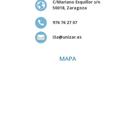
C/Mariano Esquillor s/n
50018, Zaragoza
976 76 27 07
i3a@unizar.es
MAPA