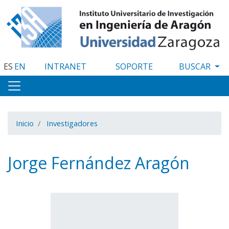
Pasar
al
contenido
principal
ES
EN
INTRANET
SOPORTE
Inicio
Investigadores
Jorge Fernández Aragón