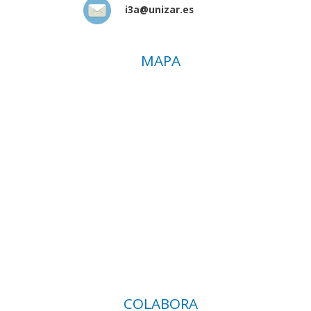
i3a@unizar.es
MAPA
COLABORA