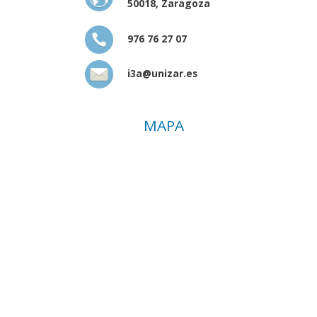
50018, Zaragoza
976 76 27 07
i3a@unizar.es
MAPA