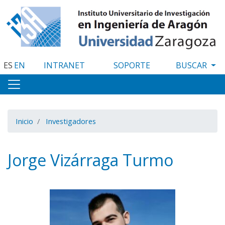
Pasar
al
contenido
principal
ES
EN
INTRANET
SOPORTE
Inicio
Investigadores
Jorge Vizárraga Turmo