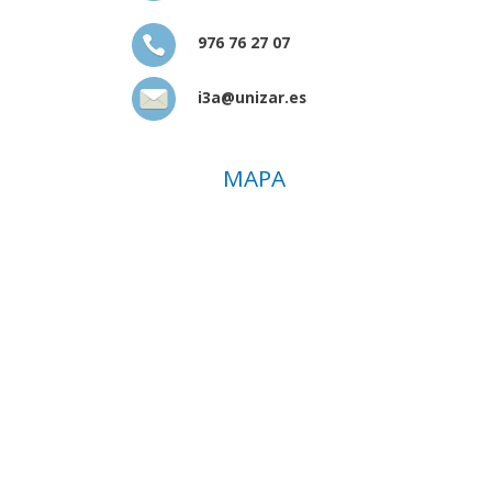
976 76 27 07
i3a@unizar.es
MAPA