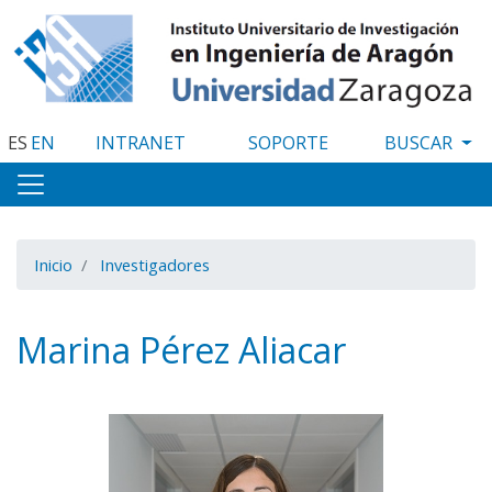
Pasar
al
contenido
principal
ES
EN
INTRANET
SOPORTE
Inicio
Investigadores
Marina Pérez Aliacar