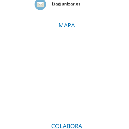
i3a@unizar.es
MAPA
COLABORA