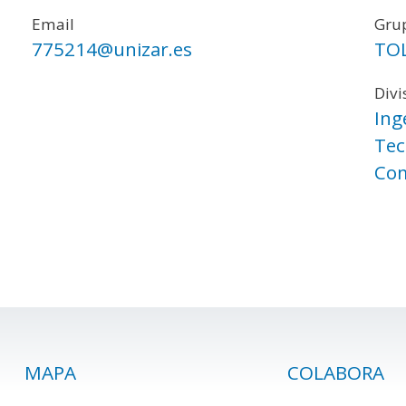
Email
Grup
775214@unizar.es
TO
Divi
Ing
Tec
Com
MAPA
COLABORA