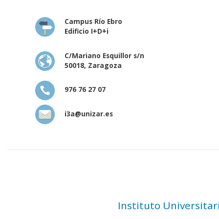
Campus Río Ebro
Edificio I+D+i
C/Mariano Esquillor s/n
50018, Zaragoza
976 76 27 07
i3a@unizar.es
Instituto Universita