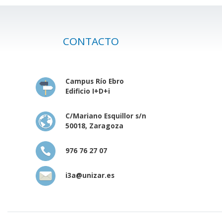
CONTACTO
Campus Río Ebro
Edificio I+D+i
C/Mariano Esquillor s/n
50018, Zaragoza
976 76 27 07
i3a@unizar.es