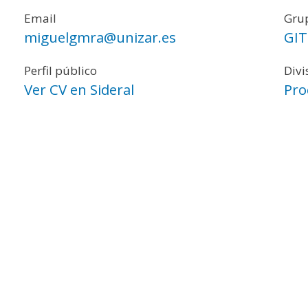
Email
Grup
miguelgmra@unizar.es
GIT
Perfil público
Divi
Ver CV en Sideral
Pro