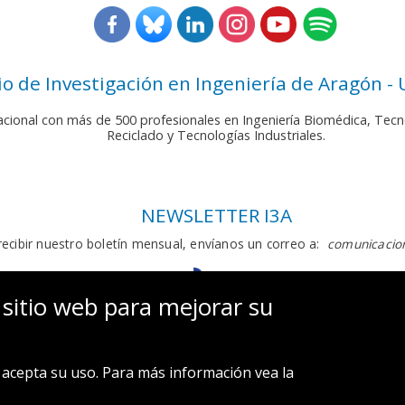
rio de Investigación en Ingeniería de Aragón -
nacional con más de 500 profesionales en Ingeniería Biomédica, Tecn
Reciclado y Tecnologías Industriales.
NEWSLETTER I3A
recibir nuestro boletín mensual, envíanos un correo a:
comunicacion
 sitio web para mejorar su
acepta su uso. Para más información vea la
Aviso legal y Política de privacidad