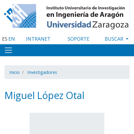
Pasar
al
contenido
principal
ES
EN
INTRANET
SOPORTE
Inicio
Investigadores
Miguel López Otal