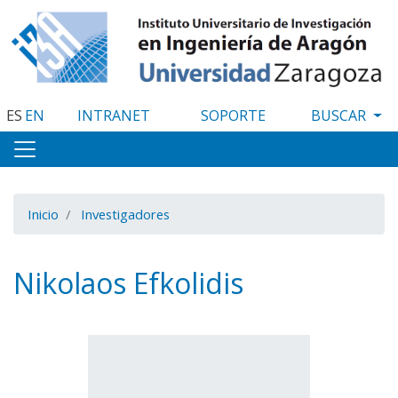
Pasar
al
contenido
principal
ES
EN
INTRANET
SOPORTE
Inicio
Investigadores
Nikolaos Efkolidis