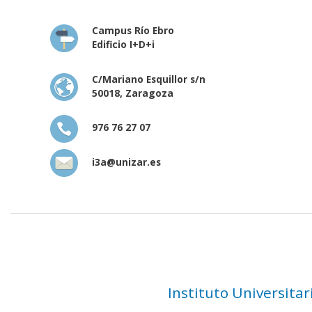
Campus Río Ebro
Edificio I+D+i
C/Mariano Esquillor s/n
50018, Zaragoza
976 76 27 07
i3a@unizar.es
Instituto Universita