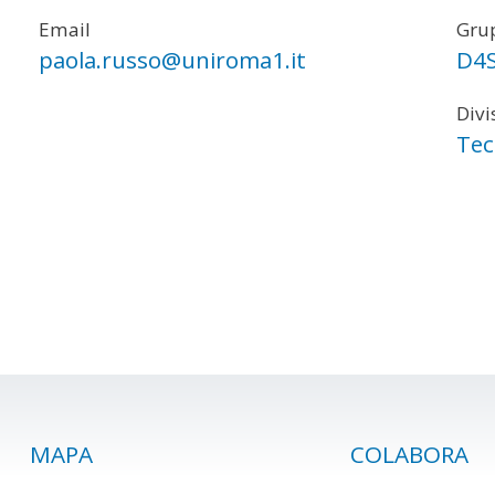
Email
Grup
paola.russo@uniroma1.it
D4
Divi
Tec
MAPA
COLABORA