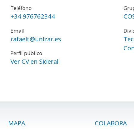
Teléfono
Grup
+34 976762344
CO
Email
Divi
rafaelt@unizar.es
Tec
Com
Perfil público
Ver CV en Sideral
MAPA
COLABORA