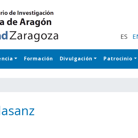
Pasar
al
contenido
principal
ES
E
encia
Formación
Divulgación
Patrocinio
Navegación princip
lasanz