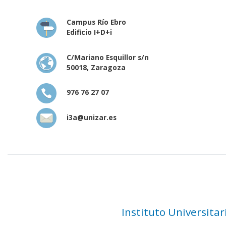
Campus Río Ebro
Edificio I+D+i
C/Mariano Esquillor s/n
50018, Zaragoza
976 76 27 07
i3a@unizar.es
Instituto Universita