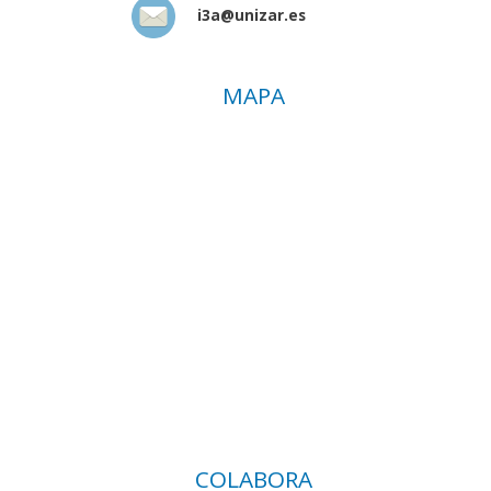
i3a@unizar.es
MAPA
COLABORA