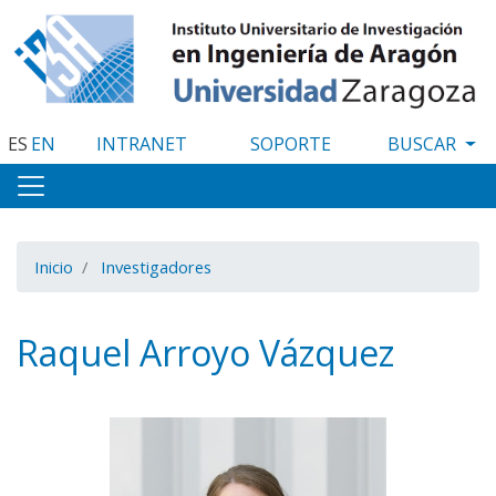
Pasar
al
contenido
principal
ES
EN
INTRANET
SOPORTE
Inicio
Investigadores
Raquel Arroyo Vázquez