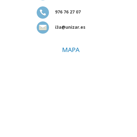
976 76 27 07
i3a@unizar.es
MAPA