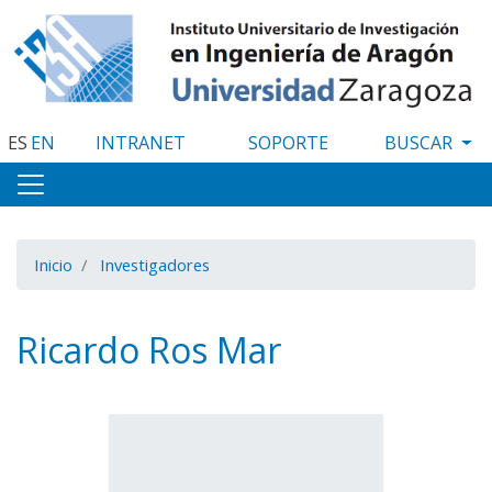
Pasar
al
contenido
principal
ES
EN
INTRANET
SOPORTE
Inicio
Investigadores
Ricardo Ros Mar