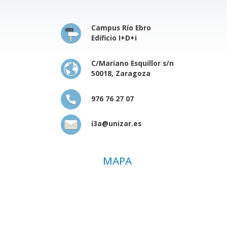
Campus Río Ebro
Edificio I+D+i
C/Mariano Esquillor s/n
50018, Zaragoza
976 76 27 07
i3a@unizar.es
MAPA