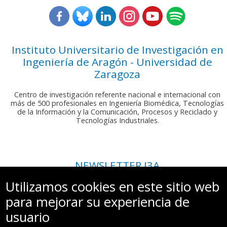
Instituto Universitario de Investigación en
Ingeniería de Aragón - Universidad de
Zaragoza
Centro de investigación referente nacional e internacional con
más de 500 profesionales en Ingeniería Biomédica, Tecnologías
de la Información y la Comunicación, Procesos y Reciclado y
Tecnologías Industriales.
NEWSLETTER I3A
Si deseas recibir nuestro boletín mensual, envíanos un correo a:
Utilizamos cookies en este sitio web
comunicacion.i3a@unizar.es
para mejorar su experiencia de
usuario