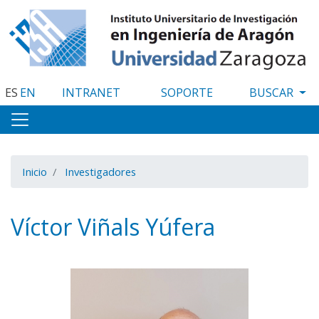
Pasar
al
contenido
principal
ES
EN
INTRANET
SOPORTE
Inicio
Investigadores
Víctor Viñals Yúfera