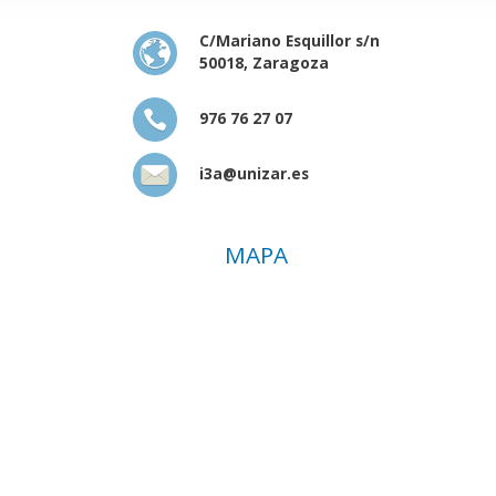
C/Mariano Esquillor s/n
50018, Zaragoza
976 76 27 07
i3a@unizar.es
MAPA