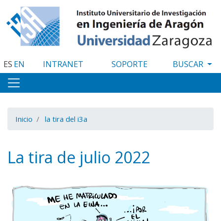
Pasar
al
contenido
principal
ES
EN
INTRANET
SOPORTE
Inicio
la tira del i3a
La tira de julio 2022