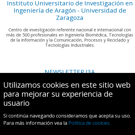
Instituto Universitario de Investigación en
Ingeniería de Aragón - Universidad de
Zaragoza
Centro de investigación referente nacional e internacional con
más de 500 profesionales en Ingeniería Biomédica, Tecnologías
de la Información y la Comunicación, Procesos y Reciclado y
Tecnologías Industriales.
NEWSLETTER I3A
Si deseas recibir nuestro boletín mensual, envíanos un correo a:
Utilizamos cookies en este sitio web
comunicacion.i3a@unizar.es
para mejorar su experiencia de
usuario
Si continúa navegando consideramos que acepta su uso.
Para más información vea la
Política de cookies