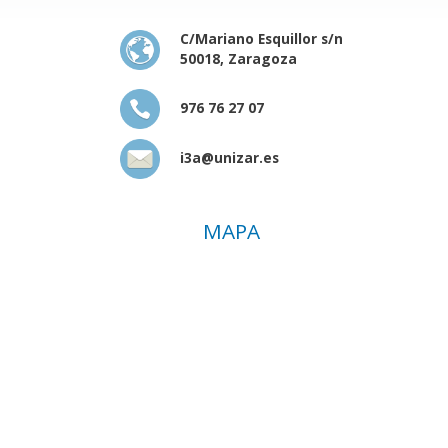
C/Mariano Esquillor s/n
50018, Zaragoza
976 76 27 07
i3a@unizar.es
MAPA