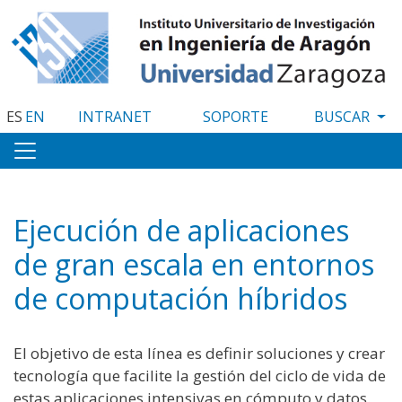
Pasar
al
contenido
principal
ES
EN
INTRANET
SOPORTE
Ejecución de aplicaciones
de gran escala en entornos
de computación híbridos
El objetivo de esta línea es definir soluciones y crear
tecnología que facilite la gestión del ciclo de vida de
estas aplicaciones intensivas en cómputo y datos.