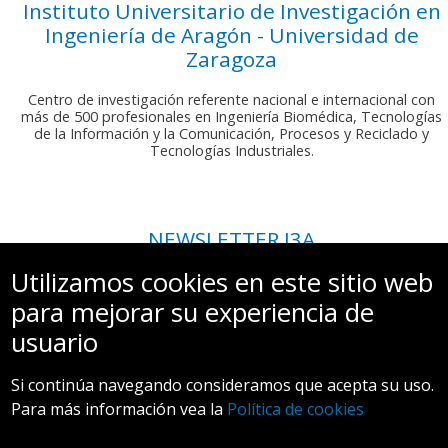
Instituto Universitario de Investigación en
Ingeniería de Aragón - Universidad de
Zaragoza
Centro de investigación referente nacional e internacional con
más de 500 profesionales en Ingeniería Biomédica, Tecnologías
de la Información y la Comunicación, Procesos y Reciclado y
Tecnologías Industriales.
NEWSLETTER I3A
Si deseas recibir nuestro boletín mensual, envíanos un correo a:
Utilizamos cookies en este sitio web
comunicacion.i3a@unizar.es
para mejorar su experiencia de
usuario
Si continúa navegando consideramos que acepta su uso.
Para más información vea la
Política de cookies