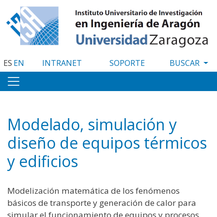
Pasar
al
contenido
principal
ES
EN
INTRANET
SOPORTE
Modelado, simulación y
diseño de equipos térmicos
y edificios
Modelización matemática de los fenómenos
básicos de transporte y generación de calor para
simular el funcionamiento de equipos y procesos