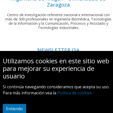
Zaragoza
Centro de investigación referente nacional e internacional con
más de 500 profesionales en Ingeniería Biomédica, Tecnologías
de la Información y la Comunicación, Procesos y Reciclado y
Tecnologías Industriales.
NEWSLETTER I3A
Si deseas recibir nuestro boletín mensual, envíanos un correo a:
Utilizamos cookies en este sitio web
comunicacion.i3a@unizar.es
para mejorar su experiencia de
usuario
Si continúa navegando consideramos que acepta su uso.
Para más información vea la
Política de cookies
Aviso legal y Política de privacidad
Entiendo