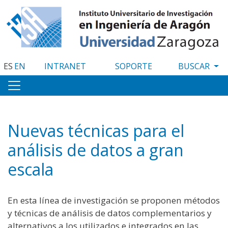
Pasar
al
contenido
principal
ES
EN
INTRANET
SOPORTE
Nuevas técnicas para el
análisis de datos a gran
escala
En esta línea de investigación se proponen métodos
y técnicas de análisis de datos complementarios y
alternativos a los utilizados e integrados en las