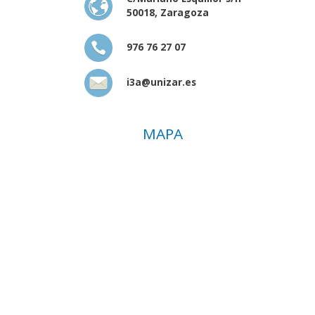
50018, Zaragoza
976 76 27 07
i3a@unizar.es
MAPA