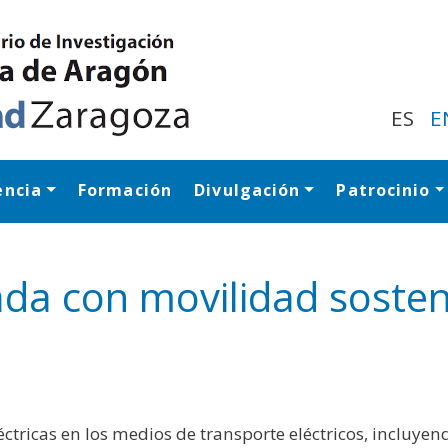
Pasar
al
contenido
principal
ES
E
encia
Formación
Divulgación
Patrocinio
Navegación princip
ada con movilidad sosten
ctricas en los medios de transporte eléctricos, incluyend