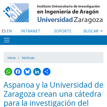
Pasar
al
contenido
principal
ES
EN
INTRANET
SOPORTE
Inicio
Noticias
WhatsApp
Facebook
Bluesky
LinkedIn
Share
Aspanoa y la Universidad de
Zaragoza crean una cátedra
para la investigación del