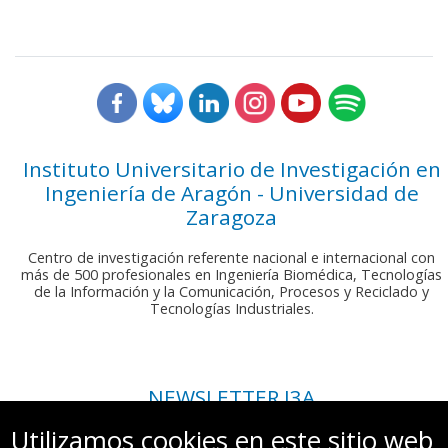
Instituto Universitario de Investigación en
Ingeniería de Aragón - Universidad de
Zaragoza
Centro de investigación referente nacional e internacional con
más de 500 profesionales en Ingeniería Biomédica, Tecnologías
de la Información y la Comunicación, Procesos y Reciclado y
Tecnologías Industriales.
NEWSLETTER I3A
Si deseas recibir nuestro boletín mensual, envíanos un correo a:
Utilizamos cookies en este sitio web