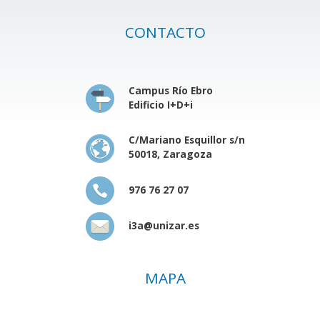
CONTACTO
Campus Río Ebro
Edificio I+D+i
C/Mariano Esquillor s/n
50018, Zaragoza
976 76 27 07
i3a@unizar.es
MAPA