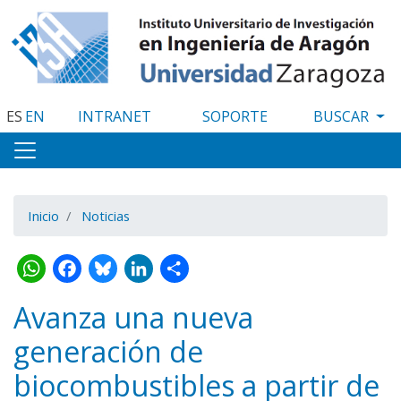
Pasar
al
contenido
principal
ES
EN
INTRANET
SOPORTE
Inicio
Noticias
WhatsApp
Facebook
Bluesky
LinkedIn
Share
Avanza una nueva
generación de
biocombustibles a partir de