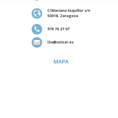
C/Mariano Esquillor s/n
50018, Zaragoza
976 76 27 07
i3a@unizar.es
MAPA