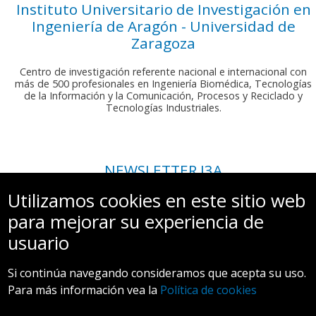
Instituto Universitario de Investigación en
Ingeniería de Aragón - Universidad de
Zaragoza
Centro de investigación referente nacional e internacional con
más de 500 profesionales en Ingeniería Biomédica, Tecnologías
de la Información y la Comunicación, Procesos y Reciclado y
Tecnologías Industriales.
NEWSLETTER I3A
Si deseas recibir nuestro boletín mensual, envíanos un correo a:
Utilizamos cookies en este sitio web
comunicacion.i3a@unizar.es
para mejorar su experiencia de
usuario
Si continúa navegando consideramos que acepta su uso.
Para más información vea la
Política de cookies