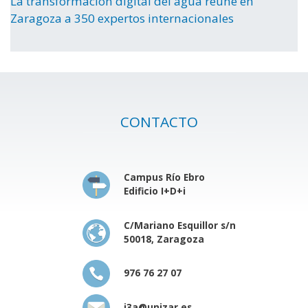
La transformación digital del agua reúne en
Zaragoza a 350 expertos internacionales
CONTACTO
Campus Río Ebro
Edificio I+D+i
C/Mariano Esquillor s/n
50018, Zaragoza
976 76 27 07
i3a@unizar.es