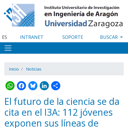
Pasar
al
contenido
principal
ES
INTRANET
SOPORTE
Inicio
Noticias
WhatsApp
Facebook
Bluesky
LinkedIn
Share
El futuro de la ciencia se da
cita en el I3A: 112 jóvenes
exponen sus líneas de