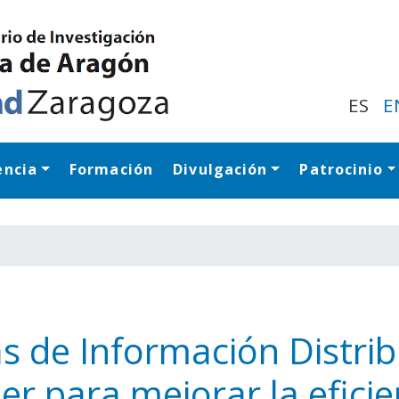
Pasar
al
contenido
principal
ES
E
encia
Formación
Divulgación
Patrocinio
Navegación princip
s de Información Distrib
er para mejorar la eficie