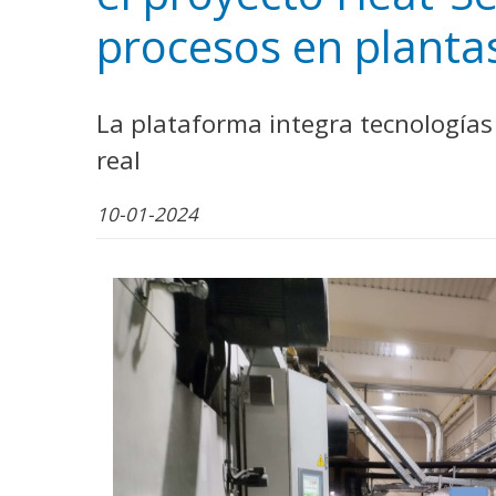
WhatsApp
Facebook
Bluesk
Link
S
procesos en planta
La plataforma integra tecnologías c
real
10-01-2024