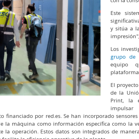
con la cons
Este siste
significati
y sitúa a 
impresión"
Los invest
grupo de i
equipo q
plataforma
El proyecto
de la Uni
Print, la
impulsar
to financiado por red.es. Se han incorporado sensores
de la máquina como información específica como la ve
la operación. Estos datos son integrados de manera in