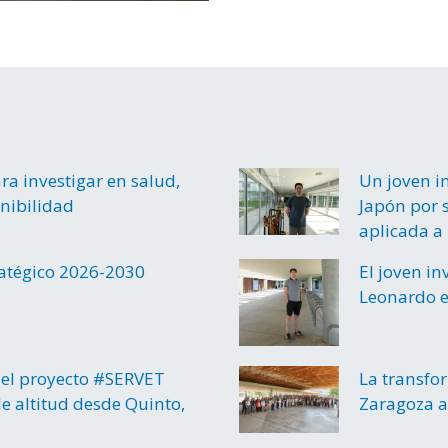
a investigar en salud,
Un joven i
enibilidad
Japón por s
aplicada a 
ratégico 2026-2030
El joven i
Leonardo e
el proyecto #SERVET
La transfo
e altitud desde Quinto,
Zaragoza a