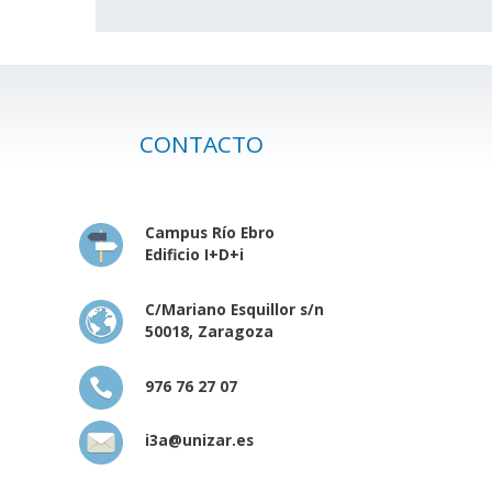
CONTACTO
Campus Río Ebro
Edificio I+D+i
C/Mariano Esquillor s/n
50018, Zaragoza
976 76 27 07
i3a@unizar.es