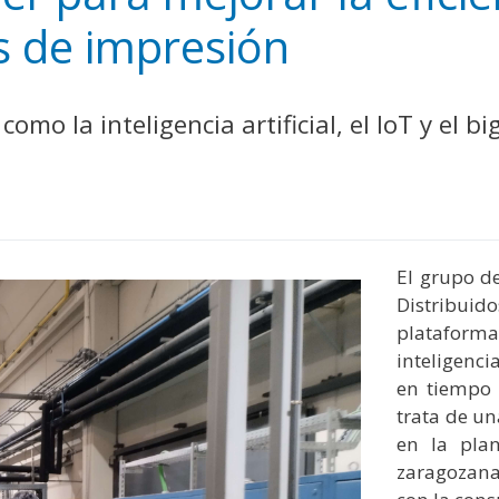
y
edIn
hare
s de impresión
omo la inteligencia artificial, el IoT y el 
El grupo d
Distribui
plataforma
inteligencia
en tiempo 
trata de u
en la pla
zaragozana