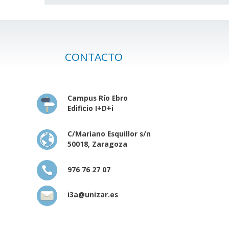
CONTACTO
Campus Río Ebro
Edificio I+D+i
C/Mariano Esquillor s/n
50018, Zaragoza
976 76 27 07
i3a@unizar.es