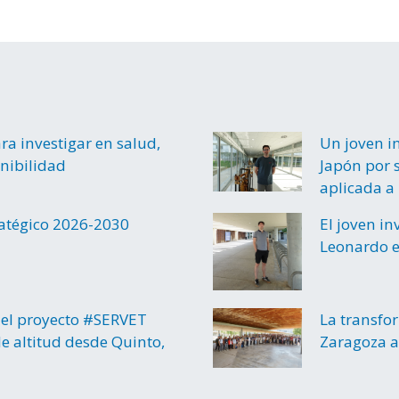
a investigar en salud,
Un joven i
enibilidad
Japón por s
aplicada a 
ratégico 2026-2030
El joven i
Leonardo e
el proyecto #SERVET
La transfo
e altitud desde Quinto,
Zaragoza a