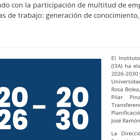
y
edIn
hare
do con la participación de multitud de emp
s de trabajo: generación de conocimiento, 
El Institu
(I3A) ha e
2026-2030 y
Universida
Rosa Bolea,
Pilar Pin
Transfer
Planificaci
José Ramón
La Direcc