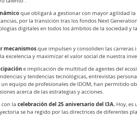
ro talento”.
inámico
que obligará a gestionar con mayor agilidad la 
ancias, por la transición tras los fondos Next Generatio
nologías digitales en todos los ámbitos de la sociedad y l
ar mecanismos
que impulsen y consoliden las carreras 
a excelencia y maximizar el valor social de nuestra inve
icipación
e implicación de multitud de agentes del ecos
dencias y tendencias tecnológicas, entrevistas personale
 un equipo de profesionales de IDOM, han permitido obte
iones acerca de las estrategias y acciones.
á con la
celebración del 25 aniversario del I3A.
Hoy, es 
ctoria se ha regido por las directrices de diferentes plan