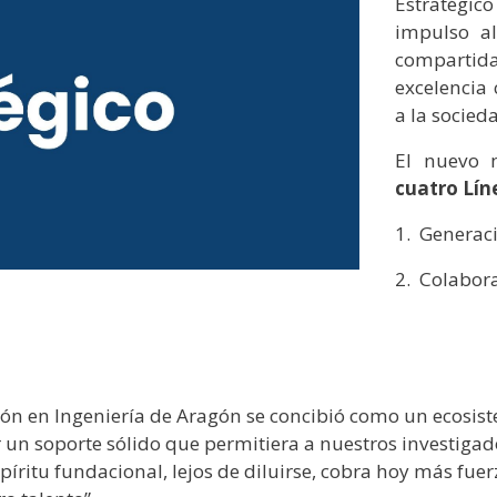
Estratégic
impulso al
comparti
excelencia 
a la socied
El nuevo 
cuatro Lín
1. Generac
2. Colabor
ación en Ingeniería de Aragón se concibió como un ecosi
er un soporte sólido que permitiera a nuestros investiga
píritu fundacional, lejos de diluirse, cobra hoy más f