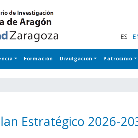
Pasar
al
contenido
principal
ES
E
encia
Formación
Divulgación
Patrocinio
Navegación princip
Plan Estratégico 2026-20