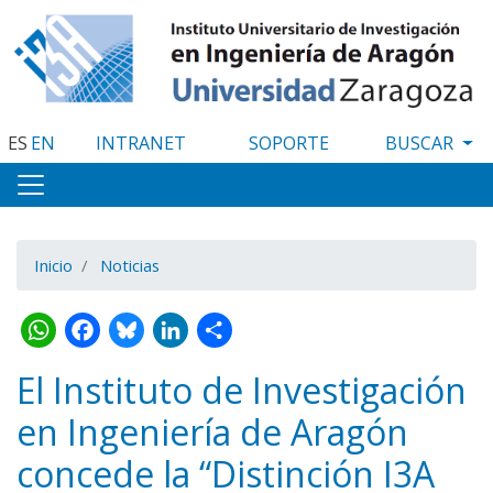
Pasar
al
contenido
principal
ES
EN
INTRANET
SOPORTE
Inicio
Noticias
WhatsApp
Facebook
Bluesky
LinkedIn
Share
El Instituto de Investigación
en Ingeniería de Aragón
concede la “Distinción I3A