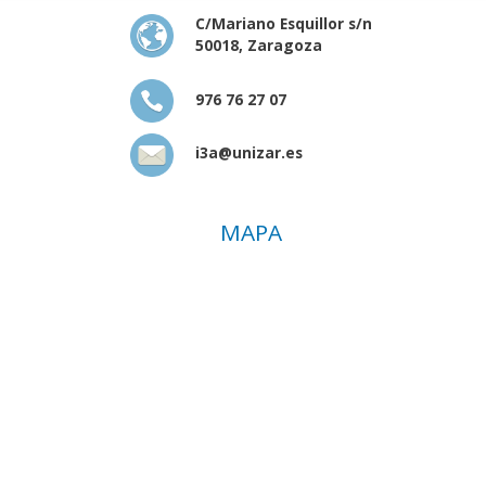
C/Mariano Esquillor s/n
50018, Zaragoza
976 76 27 07
i3a@unizar.es
MAPA