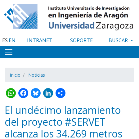
Pasar
al
contenido
principal
ES
EN
INTRANET
SOPORTE
Inicio
Noticias
WhatsApp
Facebook
Bluesky
LinkedIn
Share
El undécimo lanzamiento
del proyecto #SERVET
alcanza los 34.269 metros