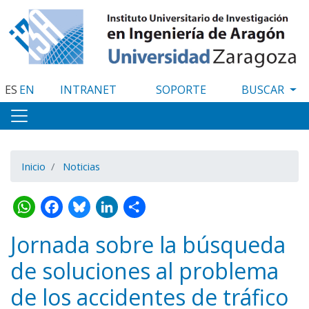
Pasar
al
contenido
principal
ES
EN
INTRANET
SOPORTE
Inicio
Noticias
WhatsApp
Facebook
Bluesky
LinkedIn
Share
Jornada sobre la búsqueda
de soluciones al problema
de los accidentes de tráfico