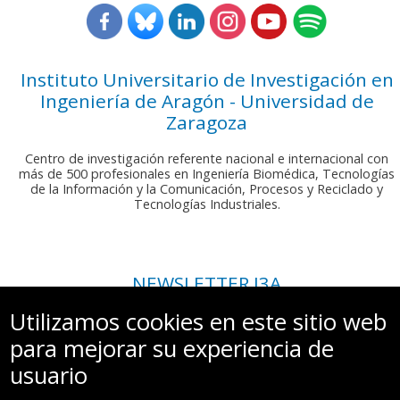
Instituto Universitario de Investigación en
Ingeniería de Aragón - Universidad de
Zaragoza
Centro de investigación referente nacional e internacional con
más de 500 profesionales en Ingeniería Biomédica, Tecnologías
de la Información y la Comunicación, Procesos y Reciclado y
Tecnologías Industriales.
NEWSLETTER I3A
Si deseas recibir nuestro boletín mensual, envíanos un correo a:
Utilizamos cookies en este sitio web
comunicacion.i3a@unizar.es
para mejorar su experiencia de
usuario