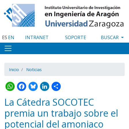
Pasar
al
contenido
principal
ES
EN
INTRANET
SOPORTE
Inicio
Noticias
WhatsApp
Facebook
Bluesky
LinkedIn
Share
La Cátedra SOCOTEC
premia un trabajo sobre el
potencial del amoniaco