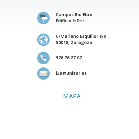
Campus Río Ebro
Edificio I+D+i
C/Mariano Esquillor s/n
50018, Zaragoza
976 76 27 07
i3a@unizar.es
MAPA