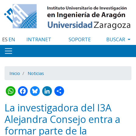
Pasar
al
contenido
principal
ES
EN
INTRANET
SOPORTE
Inicio
Noticias
WhatsApp
Facebook
Bluesky
LinkedIn
Share
La investigadora del I3A
Alejandra Consejo entra a
formar parte de la