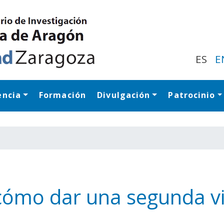
Pasar
al
contenido
principal
ES
E
encia
Formación
Divulgación
Patrocinio
Navegación princip
ómo dar una segunda vida