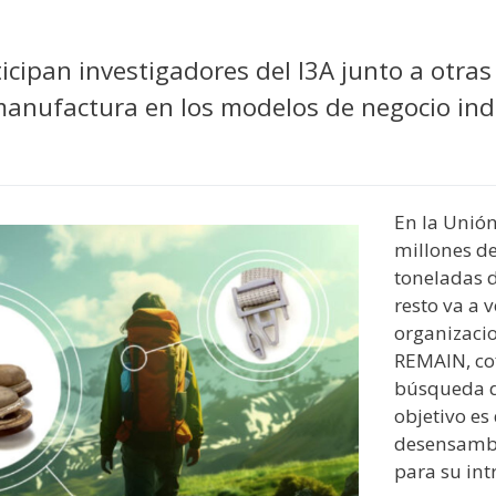
y
edIn
hare
icipan investigadores del I3A junto a otra
emanufactura en los modelos de negocio ind
En la Unió
millones de
toneladas de
resto va a 
organizaci
REMAIN, cof
búsqueda de
objetivo es
desensambl
para su int