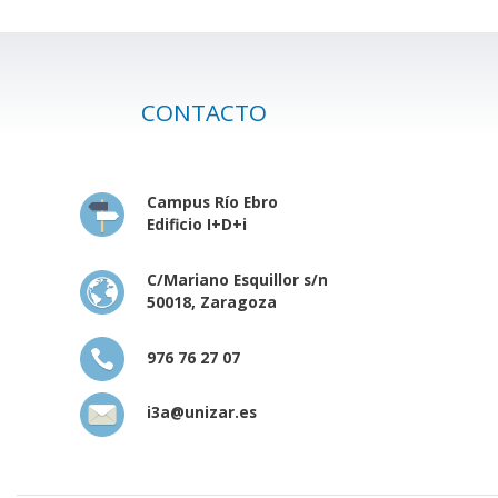
CONTACTO
Campus Río Ebro
Edificio I+D+i
C/Mariano Esquillor s/n
50018, Zaragoza
976 76 27 07
i3a@unizar.es