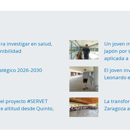
a investigar en salud,
Un joven i
enibilidad
Japón por s
aplicada a 
ratégico 2026-2030
El joven i
Leonardo e
el proyecto #SERVET
La transfo
e altitud desde Quinto,
Zaragoza a