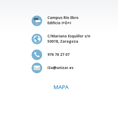
Campus Río Ebro
Edificio I+D+i
C/Mariano Esquillor s/n
50018, Zaragoza
976 76 27 07
i3a@unizar.es
MAPA