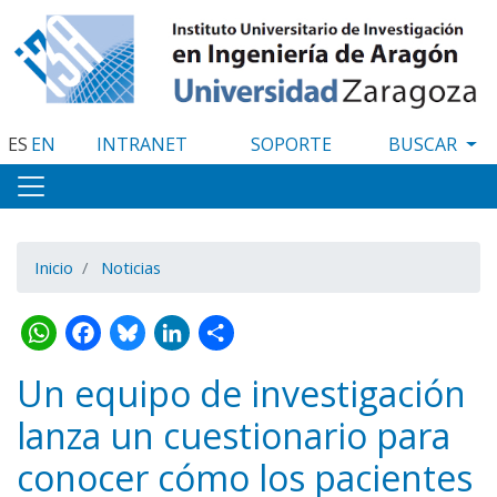
Pasar
al
contenido
principal
ES
EN
INTRANET
SOPORTE
Inicio
Noticias
WhatsApp
Facebook
Bluesky
LinkedIn
Share
Un equipo de investigación
lanza un cuestionario para
conocer cómo los pacientes