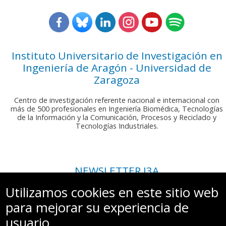
Instituto Universitario de Investigación en
Ingeniería de Aragón - Universidad de
Zaragoza
Centro de investigación referente nacional e internacional con
más de 500 profesionales en Ingeniería Biomédica, Tecnologías
de la Información y la Comunicación, Procesos y Reciclado y
Tecnologías Industriales.
NEWSLETTER I3A
Si deseas recibir nuestro boletín mensual, envíanos un correo a:
Utilizamos cookies en este sitio web
comunicacion.i3a@unizar.es
para mejorar su experiencia de
usuario