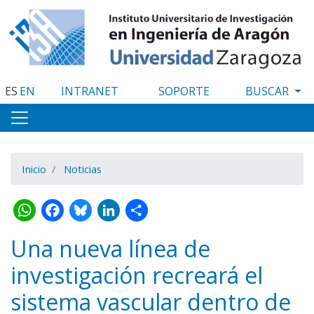
Pasar
al
contenido
principal
ES
EN
INTRANET
SOPORTE
Inicio
Noticias
WhatsApp
Facebook
Bluesky
LinkedIn
Share
Una nueva línea de
investigación recreará el
sistema vascular dentro de