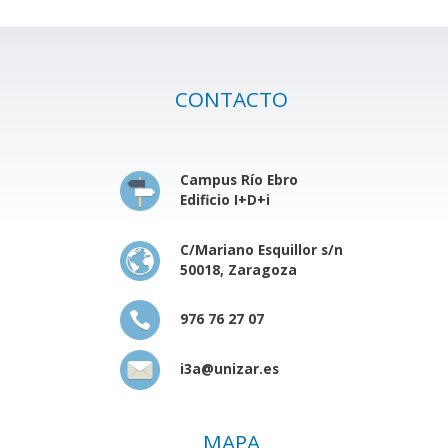
CONTACTO
Campus Río Ebro
Edificio I+D+i
C/Mariano Esquillor s/n
50018, Zaragoza
976 76 27 07
i3a@unizar.es
MAPA