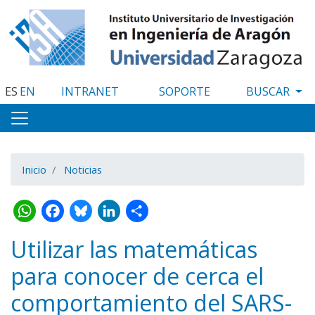
Pasar
al
contenido
principal
ES
EN
INTRANET
SOPORTE
Inicio
Noticias
WhatsApp
Facebook
Bluesky
LinkedIn
Share
Utilizar las matemáticas
para conocer de cerca el
comportamiento del SARS-