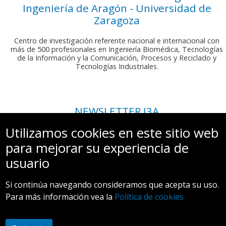
Ingeniería de Aragón - Universidad de
Zaragoza
Centro de investigación referente nacional e internacional con
más de 500 profesionales en Ingeniería Biomédica, Tecnologías
de la Información y la Comunicación, Procesos y Reciclado y
Tecnologías Industriales.
NEWSLETTER I3A
Si deseas recibir nuestro boletín mensual, envíanos un correo a:
Utilizamos cookies en este sitio web
comunicacion.i3a@unizar.es
para mejorar su experiencia de
usuario
Si continúa navegando consideramos que acepta su uso.
Para más información vea la
Política de cookies
Aviso legal y Política de privacidad