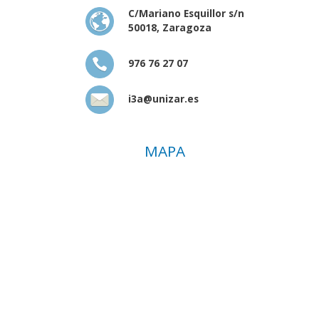
C/Mariano Esquillor s/n
50018, Zaragoza
976 76 27 07
i3a@unizar.es
MAPA